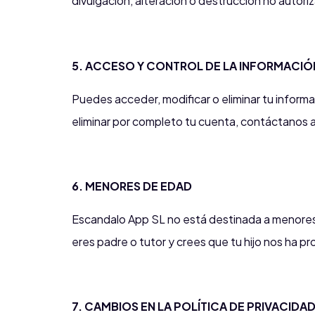
divulgación, alteración o destrucción no autori
5. ACCESO Y CONTROL DE LA INFORMACIÓ
Puedes acceder, modificar o eliminar tu informac
eliminar por completo tu cuenta, contáctanos a 
6. MENORES DE EDAD
Escandalo App SL no está destinada a menores
eres padre o tutor y crees que tu hijo nos ha p
7. CAMBIOS EN LA POLÍTICA DE PRIVACIDA