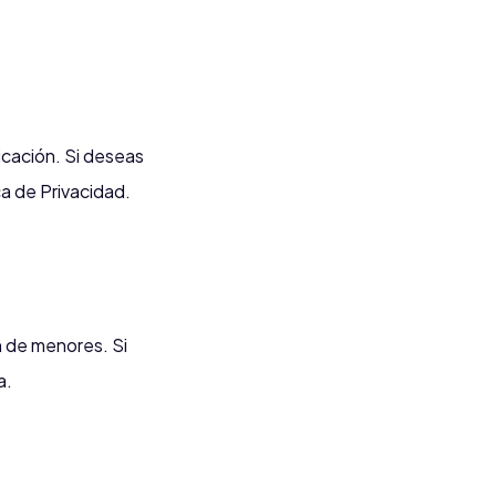
licación. Si deseas
ca de Privacidad.
 de menores. Si
a.