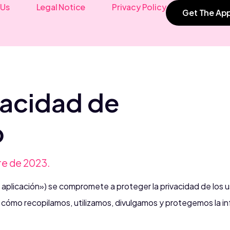
 Us
Legal Notice
Privacy Policy
Get The Ap
ivacidad de
p
re de 2023.
aplicación») se compromete a proteger la privacidad de los u
be cómo recopilamos, utilizamos, divulgamos y protegemos la i