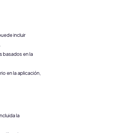
uede incluir
.
os basados en la
o en la aplicación,
ncluida la